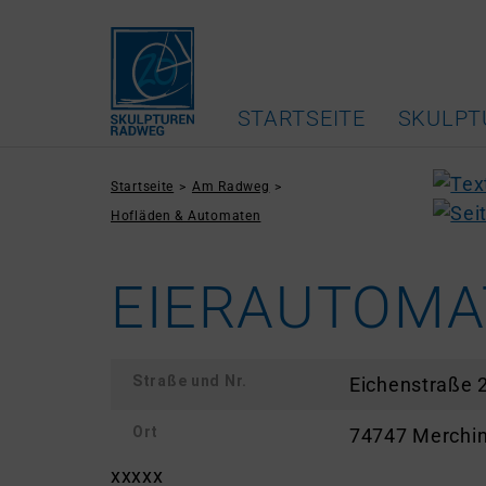
STARTSEITE
SKULPT
Startseite
Am Radweg
Hofläden & Automaten
EIERAUTOMA
Straße und Nr.
Eichenstraße 
Ort
74747 Merchi
xxxxx