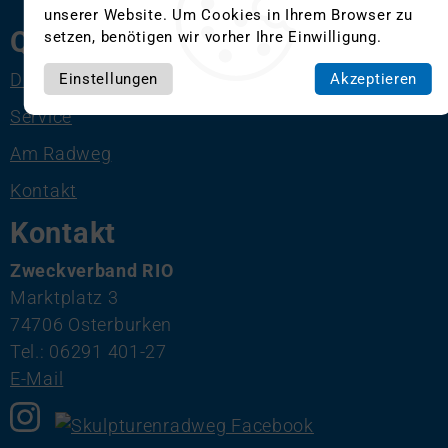
unserer Website. Um Cookies in Ihrem Browser zu
Quicklinks
setzen, benötigen wir vorher Ihre Einwilligung.
Die Skulpturen
Einstellungen
Akzeptieren
Service
Am Radweg
Kontakt
Kontakt
Zweckverband RIO
Marktplatz 3
74706 Osterburken
Tel.: 06291 401-27
E-Mail