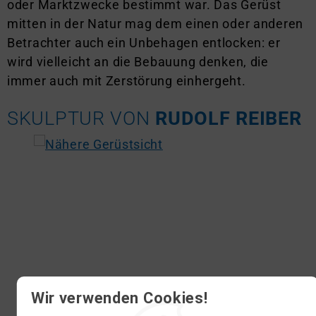
oder Marktzwecke bestimmt war. Das Gerüst
mitten in der Natur mag dem einen oder anderen
Betrachter auch ein Unbehagen entlocken: er
wird vielleicht an die Bebauung denken, die
immer auch mit Zerstörung einhergeht.
SKULPTUR VON
RUDOLF REIBER
Wir verwenden Cookies!